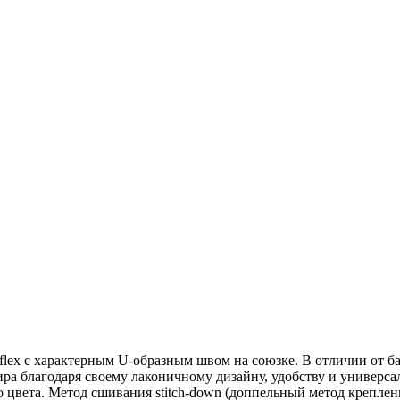
lex с характерным U-образным швом на союзке. В отличии от ба
а благодаря своему лаконичному дизайну, удобству и универсал
о цвета. Метод сшивания stitch-down (доппельный метод креплен