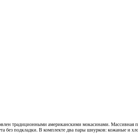
влен традиционными американскими мокасинами. Массивная под
а без подкладки. В комплекте два пары шнурков: кожаные и хл